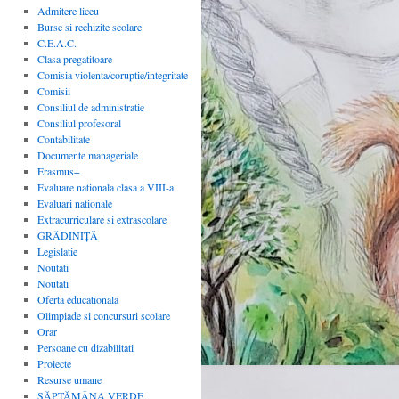
Admitere liceu
Burse si rechizite scolare
C.E.A.C.
Clasa pregatitoare
Comisia violenta/coruptie/integritate
Comisii
Consiliul de administratie
Consiliul profesoral
Contabilitate
Documente manageriale
Erasmus+
Evaluare nationala clasa a VIII-a
Evaluari nationale
Extracurriculare si extrascolare
GRĂDINIȚĂ
Legislatie
Noutati
Noutati
Oferta educationala
Olimpiade si concursuri scolare
Orar
Persoane cu dizabilitati
Proiecte
Resurse umane
SĂPTĂMÂNA VERDE