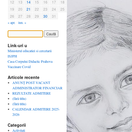
12
13
14
15
16
17
18
19
20
21
22
23
24
25
26
27
28
29
30
31
« apr.
iun. »
Link-uri u
Ministerul educatiei si cercetarii
ISJPH
Casa Corpului Didactic Prahova
Vaccinare Covid
Articole recente
ANUNȚ POST VACANT
ADMINISTRATOR FINANCIAR
REZULTATE ADMITERE
(fără titlu)
(fără titlu)
CALENDAR ADMITERE 2025-
2026
Categorii
Activitati