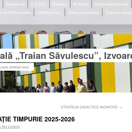
Despre noi
C.E.A.C.
Resurse
Activitati
Oferta educationala
i rechizite scolare
Admitere liceu
Clasa pregatitoare
Evaluari nation
lă „Traian Săvulescu”, Izvoar
l poate dobândi omul.
STRATEGII DIDACTICE INOVATIVE
→
ȚIE TIMPURIE 2025-2026
 Ani Lorena