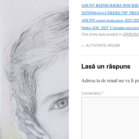
ANUNT REINSCRIERE INSCRIER
202503061414-CERERE-TIP_PRE
ANUNT-cereri-reinscriere-2025-20
Ordin-3436_2025_Calendar-inscrier
This entry was posted in
GRĂDINI
←
ACTIVITATE RROMI
Lasă un răspuns
Adresa ta de email nu va fi pu
Comentariu
*