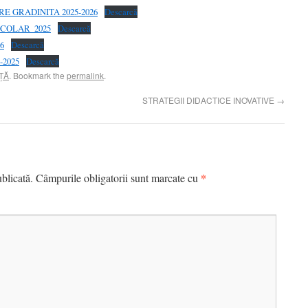
E GRADINITA 2025-2026
Descarcă
SCOLAR_2025
Descarcă
26
Descarcă
i-2025
Descarcă
ȚĂ
. Bookmark the
permalink
.
STRATEGII DIDACTICE INOVATIVE
→
*
blicată.
Câmpurile obligatorii sunt marcate cu