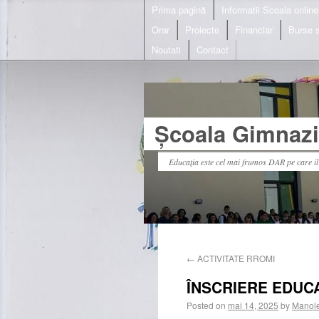
Prima pagină
Informatii Scoala online
Orar
Proiecte
Financiar
Burse s
Noutati
Contact
Școala Gimnazia
Educația este cel mai frumos DAR pe care i
←
ACTIVITATE RROMI
ÎNSCRIERE EDUCA
Posted on
mai 14, 2025
by
Manole