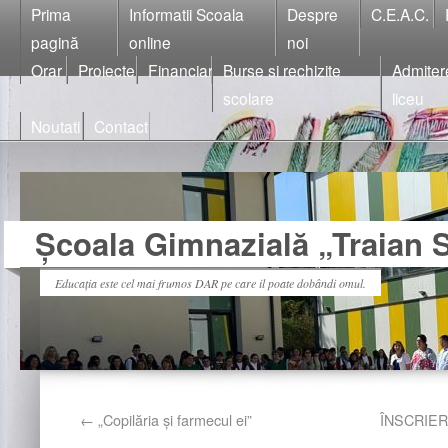
Prima
Informatii Scoala
Despre
C.E.A.C.
pagină
online
noi
Orar
Proiecte
Financiar
Burse si rechizite
Admiter
scolare
liceu
Noutati
Contact
Școala Gimnazială „Traian S
Educația este cel mai frumos DAR pe care il poate dobândi omul.
←
„Copilăria și farmecul ei”
ÎNSCRIER