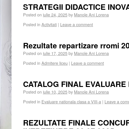
STRATEGII DIDACTICE INOV
Posted on
iulie 24, 2025
by
Manole Ani Lorena
Posted in
Activitati
|
Leave a comment
Rezultate repartizare rromi 2
Posted on
iulie 17, 2025
by
Manole Ani Lorena
Posted in
Admitere liceu
|
Leave a comment
CATALOG FINAL EVALUARE
Posted on
iulie 10, 2025
by
Manole Ani Lorena
Posted in
Evaluare nationala clasa a VIII-a
|
Leave a com
REZULTATE FINALE CONCU