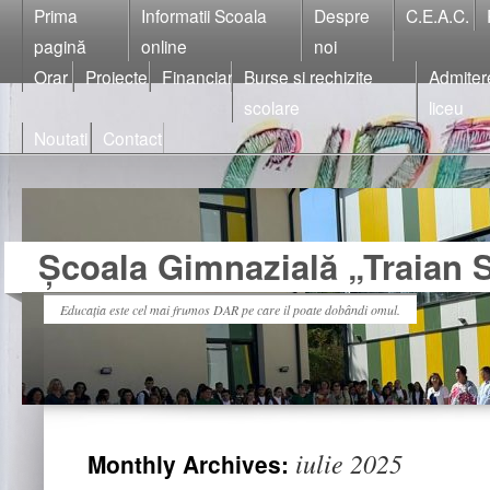
Prima
Informatii Scoala
Despre
C.E.A.C.
pagină
online
noi
Orar
Proiecte
Financiar
Burse si rechizite
Admiter
scolare
liceu
Noutati
Contact
Școala Gimnazială „Traian S
Educația este cel mai frumos DAR pe care il poate dobândi omul.
iulie 2025
Monthly Archives: