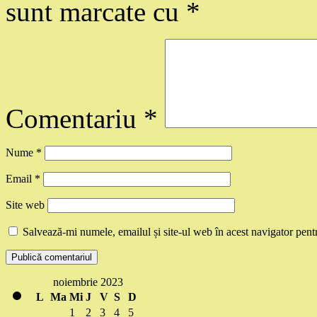
sunt marcate cu
*
Comentariu
*
Nume
*
Email
*
Site web
Salvează-mi numele, emailul și site-ul web în acest navigator pent
noiembrie 2023
L
Ma
Mi
J
V
S
D
1
2
3
4
5