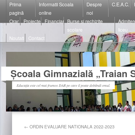
Prima
Informatii Scoala
Despre
C.E.A.C.
pagină
online
noi
Orar
Proiecte
Financiar
Burse si rechizite
Admiter
scolare
liceu
Noutati
Contact
Școala Gimnazială „Traian S
Educația este cel mai frumos DAR pe care il poate dobândi omul.
←
ORDIN EVALUARE NATIONALA 2022-2023