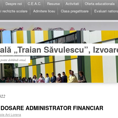
Despre noi
C.E.A.C.
Resurse
Activitati
Oferta educationala
i rechizite scolare
Admitere liceu
Clasa pregatitoare
Evaluari nation
lă „Traian Săvulescu”, Izvoar
l poate dobândi omul.
2022
 DOSARE ADMINISTRATOR FINANCIAR
ole Ani Lorena