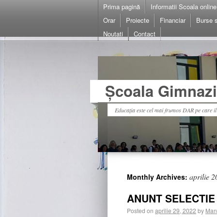
Prima pagină
Informatii Scoala online
Orar
Proiecte
Financiar
Burse s
Noutati
Contact
Școala Gimnazia
Educația este cel mai frumos DAR pe care i
aprilie 
Monthly Archives:
ANUNT SELECTIE
Posted on
aprilie 29, 2022
by
Man