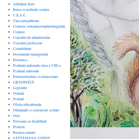
Admitere liceu
Burse si rechizite scolare
C.E.A.C.
Clasa pregatitoare
Comisia violenta/coruptie/integritate
Comisii
Consiliul de administratie
Consiliul profesoral
Contabilitate
Documente manageriale
Erasmus+
Evaluare nationala clasa a VIII-a
Evaluari nationale
Extracurriculare si extrascolare
GRĂDINIȚĂ
Legislatie
Noutati
Noutati
Oferta educationala
Olimpiade si concursuri scolare
Orar
Persoane cu dizabilitati
Proiecte
Resurse umane
SĂPTĂMÂNA VERDE