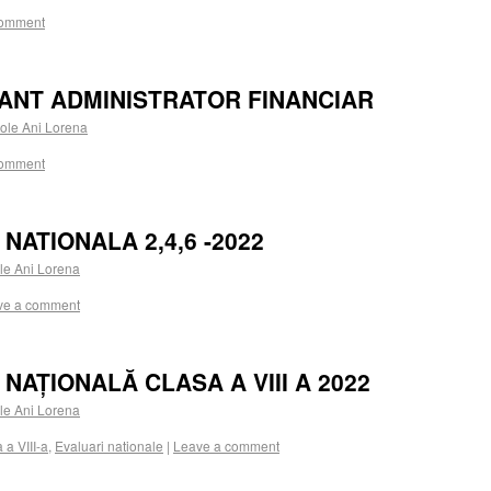
comment
ANT ADMINISTRATOR FINANCIAR
ole Ani Lorena
comment
NATIONALA 2,4,6 -2022
e Ani Lorena
ve a comment
NAȚIONALĂ CLASA A VIII A 2022
e Ani Lorena
 a VIII-a
,
Evaluari nationale
|
Leave a comment