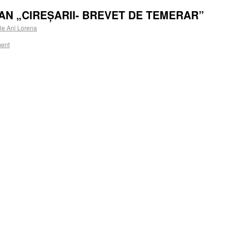
AN „CIREȘARII- BREVET DE TEMERAR”
e Ani Lorena
ent