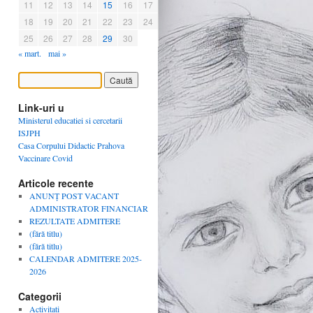
11
12
13
14
15
16
17
18
19
20
21
22
23
24
25
26
27
28
29
30
« mart.
mai »
Link-uri u
Ministerul educatiei si cercetarii
ISJPH
Casa Corpului Didactic Prahova
Vaccinare Covid
Articole recente
ANUNȚ POST VACANT
ADMINISTRATOR FINANCIAR
REZULTATE ADMITERE
(fără titlu)
(fără titlu)
CALENDAR ADMITERE 2025-
2026
Categorii
Activitati