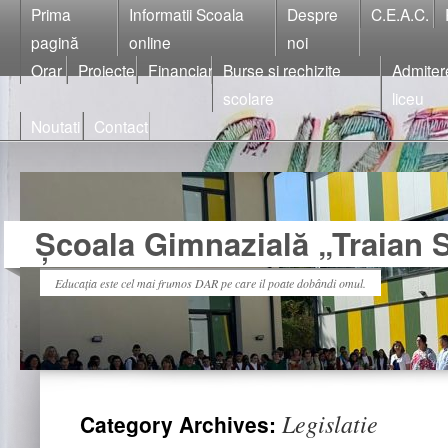
Prima
Informatii Scoala
Despre
C.E.A.C.
pagină
online
noi
Orar
Proiecte
Financiar
Burse si rechizite
Admiter
scolare
liceu
Noutati
Contact
Școala Gimnazială „Traian S
Educația este cel mai frumos DAR pe care il poate dobândi omul.
Legislatie
Category Archives: