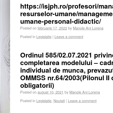
https://isjph.ro/profesori/ma
resurselor-umane/managemen
umane-personal-didactic/
Posted on
februarie 17, 2022
by
Manole Ani Lorena
Posted in
Legislatie
|
Leave a comment
Ordinul 585/02.07.2021 privin
completarea modelului – cadr
individual de munca, prevazut
OMMSS nr.64/2003(Pilonul II d
obligatorii)
Posted on
august 10, 2021
by
Manole Ani Lorena
Posted in
Legislatie
,
Noutati
|
Leave a comment