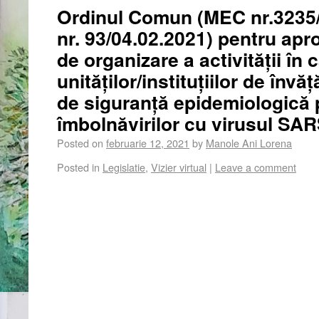
Ordinul Comun (MEC nr.3235/
nr. 93/04.02.2021) pentru apr
de organizare a activității în 
unităților/instituțiilor de învă
de siguranță epidemiologică 
îmbolnăvirilor cu virusul SA
Posted on
februarie 12, 2021
by
Manole Ani Lorena
Posted in
Legislatie
,
Vizier virtual
|
Leave a comment