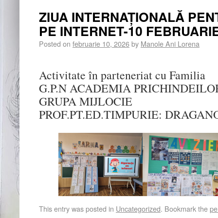
ZIUA INTERNAȚIONALĂ PE
PE INTERNET-10 FEBRUARIE
Posted on
februarie 10, 2026
by
Manole Ani Lorena
Activitate în parteneriat cu Familia
G.P.N ACADEMIA PRICHINDEILO
GRUPA MIJLOCIE
PROF.PT.ED.TIMPURIE: DRAGA
This entry was posted in
Uncategorized
. Bookmark the
pe