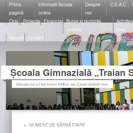
Prima
Informatii Scoala
Despre
C.E.A.C.
pagină
online
noi
Orar
Proiecte
Financiar
Burse si rechizite
Admiter
scolare
liceu
Noutati
Contact
Școala Gimnazială „Traian S
Educația este cel mai frumos DAR pe care il poate dobândi omul.
←
MOMENT DE SĂRBĂTOARE