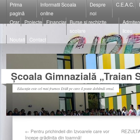
Prima
Informatii Scoala
Despre
C.E.A.C.
pagină
online
noi
Orar
Proiecte
Financiar
Burse si rechizite
Admiter
scolare
liceu
Noutati
Contact
Școala Gimnazială „Traian S
Educația este cel mai frumos DAR pe care il poate dobândi omul.
←
Pentru prichindeii din Izvoarele care vor
REZULTA
începe grădinița din toamnă!