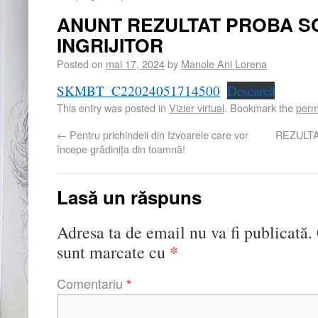
ANUNT REZULTAT PROBA S
INGRIJITOR
Posted on
mai 17, 2024
by
Manole Ani Lorena
SKMBT_C22024051714500
Descarcă
This entry was posted in
Vizier virtual
. Bookmark the
perm
←
Pentru prichindeii din Izvoarele care vor
REZULTA
începe grădinița din toamnă!
Lasă un răspuns
Adresa ta de email nu va fi publicată.
*
sunt marcate cu
Comentariu
*