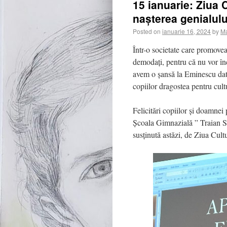
15 ianuarie: Ziua C
nașterea genialul
Posted on
ianuarie 16, 2024
by
Ma
Într-o societate care promoveaz
demodați, pentru că nu vor în
avem o șansă la Eminescu dato
copiilor dragostea pentru cultur
Felicitări copiilor și doamnei
Școala Gimnazială ” Traian 
susținută astăzi, de Ziua Cultu