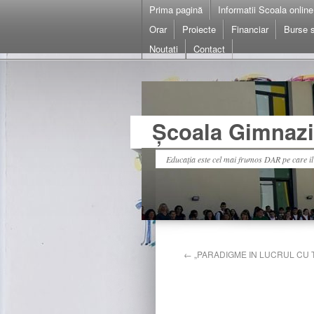
Prima pagină
Informatii Scoala online
Orar
Proiecte
Financiar
Burse s
Noutati
Contact
Școala Gimnazia
Educația este cel mai frumos DAR pe care i
←
„PARADIGME IN LUCRUL CU T