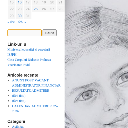
15
16
17
18
19
20
21
22
23
24
25
26
27
28
29
30
31
« dec.
feb. »
Link-uri u
Ministerul educatiei si cercetarii
ISJPH
Casa Corpului Didactic Prahova
Vaccinare Covid
Articole recente
ANUNȚ POST VACANT
ADMINISTRATOR FINANCIAR
REZULTATE ADMITERE
(fără titlu)
(fără titlu)
CALENDAR ADMITERE 2025-
2026
Categorii
Activitati