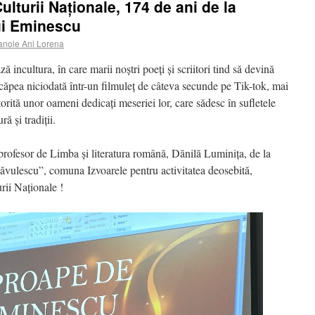
ulturii Naționale, 174 de ani de la
ui Eminescu
nole Ani Lorena
ă incultura, în care marii noștri poeți și scriitori tind să devină
căpea niciodată într-un filmuleț de câteva secunde pe Tik-tok, mai
rită unor oameni dedicați meseriei lor, care sădesc în sufletele
ă și tradiții.
 profesor de Limba și literatura română, Dănilă Luminița, de la
Săvulescu”, comuna
Izvoarele pentru activitatea deosebită,
rii Naționale !