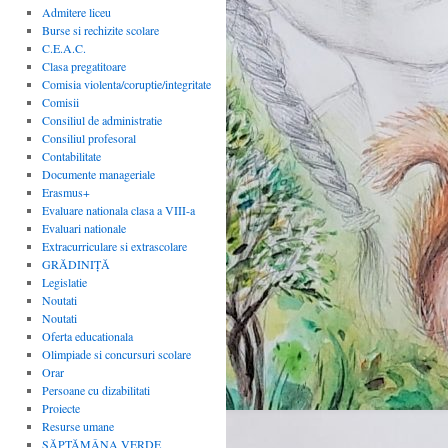
Admitere liceu
Burse si rechizite scolare
C.E.A.C.
Clasa pregatitoare
Comisia violenta/coruptie/integritate
Comisii
Consiliul de administratie
Consiliul profesoral
Contabilitate
Documente manageriale
Erasmus+
Evaluare nationala clasa a VIII-a
Evaluari nationale
Extracurriculare si extrascolare
GRĂDINIȚĂ
Legislatie
Noutati
Noutati
Oferta educationala
Olimpiade si concursuri scolare
Orar
Persoane cu dizabilitati
Proiecte
Resurse umane
SĂPTĂMÂNA VERDE