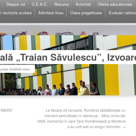
Despre noi
C.E.A.C.
Resurse
Activitati
Oferta educationala
i rechizite scolare
Admitere liceu
Clasa pregatitoare
Evaluari nation
lă „Traian Săvulescu”, Izvoar
l poate dobândi omul.
INERII”
La fiecare 24 ianuarie, România sărbătorește un
moment semnificativ în istoria sa – Mica Unire din
1859, momentul în care Țara Românească și Moldova
s-au unit sub un singur domnitor.
→