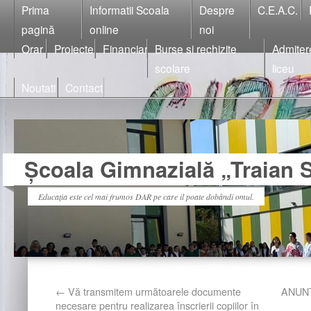
Prima
Informatii Scoala
Despre
C.E.A.C.
pagină
online
noi
Orar
Proiecte
Financiar
Burse si rechizite
Admiter
scolare
liceu
Noutati
Contact
Școala Gimnazială „Traian S
Educația este cel mai frumos DAR pe care il poate dobândi omul.
←
Vă transmitem următoarele documente
ANUNȚ
necesare pentru realizarea înscrierii copiilor în