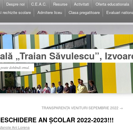
Despre noi
C.E.A.C.
Resurse
Activitati
Oferta educationala
i rechizite scolare
Admitere liceu
Clasa pregatitoare
Evaluari nation
lă „Traian Săvulescu”, Izvoar
l poate dobândi omul.
TRANSPARENȚA VENITURI SEPEMBRIE 2022
→
DESCHIDERE AN ȘCOLAR 2022-2023!!!
Manole Ani Lorena