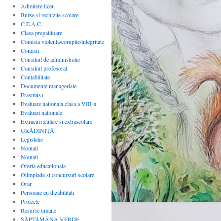
Admitere liceu
Burse si rechizite scolare
C.E.A.C.
Clasa pregatitoare
Comisia violenta/coruptie/integritate
Comisii
Consiliul de administratie
Consiliul profesoral
Contabilitate
Documente manageriale
Erasmus+
Evaluare nationala clasa a VIII-a
Evaluari nationale
Extracurriculare si extrascolare
GRĂDINIȚĂ
Legislatie
Noutati
Noutati
Oferta educationala
Olimpiade si concursuri scolare
Orar
Persoane cu dizabilitati
Proiecte
Resurse umane
SĂPTĂMÂNA VERDE