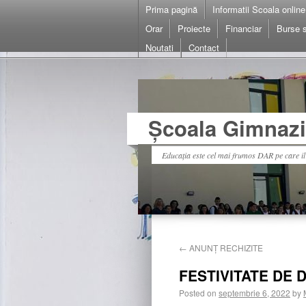
Prima pagină
Informatii Scoala online
Orar
Proiecte
Financiar
Burse s
Noutati
Contact
Școala Gimnazia
Educația este cel mai frumos DAR pe care i
←
ANUNȚ RECHIZITE
FESTIVITATE DE 
Posted on
septembrie 6, 2022
by