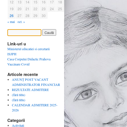
12
13
14
15
16
17
18
19
20
21
22
23
24
25
26
27
28
29
30
« mai
oct. »
Link-uri u
Ministerul educatiei si cercetarii
ISJPH
Casa Corpului Didactic Prahova
Vaccinare Covid
Articole recente
ANUNȚ POST VACANT
ADMINISTRATOR FINANCIAR
REZULTATE ADMITERE
(fără titlu)
(fără titlu)
CALENDAR ADMITERE 2025-
2026
Categorii
Activitati