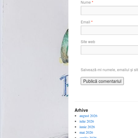
Nume
*
Email
*
Site web
Salvează-mi numele, emailul și sit
Arhive
august 2026
iulie 2026
iunie 2026
mai 2026
aprilie 2026