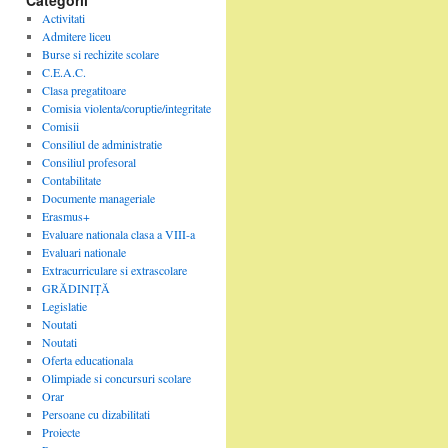
Categorii
Activitati
Admitere liceu
Burse si rechizite scolare
C.E.A.C.
Clasa pregatitoare
Comisia violenta/coruptie/integritate
Comisii
Consiliul de administratie
Consiliul profesoral
Contabilitate
Documente manageriale
Erasmus+
Evaluare nationala clasa a VIII-a
Evaluari nationale
Extracurriculare si extrascolare
GRĂDINIȚĂ
Legislatie
Noutati
Noutati
Oferta educationala
Olimpiade si concursuri scolare
Orar
Persoane cu dizabilitati
Proiecte