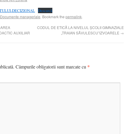
TULUI-DECIZIONAL
Descarcă
Documente manageriale
. Bookmark the
permalink
.
UAREA
CODUL DE ETICĂ LA NIVELUL ȘCOLII GIMNAZIALE
DACTIC AUXILIAR
„TRAIAN SĂVULESCU”IZVOARELE
→
*
blicată.
Câmpurile obligatorii sunt marcate cu