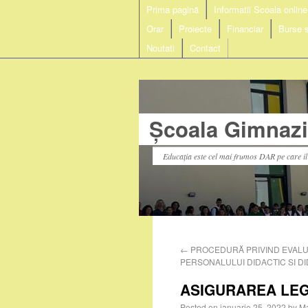
Prima pagină
Informatii Scoala online
Orar
Proiecte
Financiar
Burse s
Noutati
Contact
Școala Gimnazia
Educația este cel mai frumos DAR pe care i
←
PROCEDURĂ PRIVIND EVAL
PERSONALULUI DIDACTIC SI DI
ASIGURAREA LEGA
Posted on
ianuarie 25, 2022
by
Ma