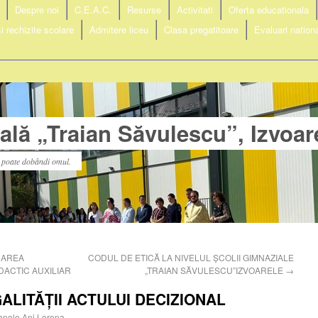
Despre noi
C.E.A.C.
Resurse
Activitati
Oferta educationala
i rechizite scolare
Admitere liceu
Clasa pregatitoare
Evaluari nation
lă „Traian Săvulescu”, Izvoar
l poate dobândi omul.
UAREA
CODUL DE ETICĂ LA NIVELUL ȘCOLII GIMNAZIALE
DACTIC AUXILIAR
„TRAIAN SĂVULESCU”IZVOARELE
→
LITĂȚII ACTULUI DECIZIONAL
nole Ani Lorena