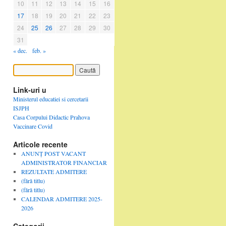
10
11
12
13
14
15
16
17
18
19
20
21
22
23
24
25
26
27
28
29
30
31
« dec.
feb. »
Link-uri u
Ministerul educatiei si cercetarii
ISJPH
Casa Corpului Didactic Prahova
Vaccinare Covid
Articole recente
ANUNȚ POST VACANT
ADMINISTRATOR FINANCIAR
REZULTATE ADMITERE
(fără titlu)
(fără titlu)
CALENDAR ADMITERE 2025-
2026