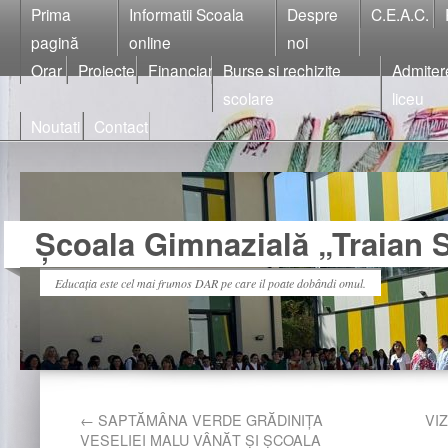
Prima
Informatii Scoala
Despre
C.E.A.C.
pagină
online
noi
Orar
Proiecte
Financiar
Burse si rechizite
Admiter
scolare
liceu
Noutati
Contact
Școala Gimnazială „Traian S
Educația este cel mai frumos DAR pe care il poate dobândi omul.
←
SAPTĂMÂNA VERDE GRĂDINIȚA
VI
VESELIEI MALU VÂNĂT ȘI ȘCOALA