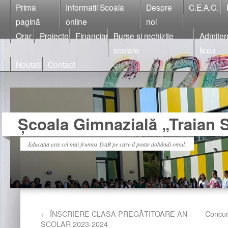
Prima
Informatii Scoala
Despre
C.E.A.C.
pagină
online
noi
Orar
Proiecte
Financiar
Burse si rechizite
Admiter
scolare
liceu
Noutati
Contact
Școala Gimnazială „Traian S
Educația este cel mai frumos DAR pe care il poate dobândi omul.
←
ÎNSCRIERE CLASA PREGĂTITOARE AN
Concur
ȘCOLAR 2023-2024