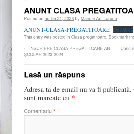
ANUNT CLASA PREGATITO
Posted on
aprilie 21, 2023
by
Manole Ani Lorena
ANUNT-CLASA-PREGATITOARE
Descarcă
This entry was posted in
Clasa pregatitoare
. Bookmark t
←
ÎNSCRIERE CLASA PREGĂTITOARE AN
Concur
ȘCOLAR 2023-2024
Lasă un răspuns
Adresa ta de email nu va fi publicată.
*
sunt marcate cu
Comentariu
*