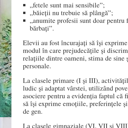
„fetele sunt mai sensibile”;
„băieții nu trebuie să plângă”;
„anumite profesii sunt doar pentru 
bărbați”.
Elevii au fost încurajați să își exprime
modul în care prejudecățile și discrim
relațiile dintre oameni, stima de sine 
personale.
La clasele primare (I și III), activităț
ludic și adaptat vârstei, utilizând pove
asociere pentru a evidenția faptul că f
să își exprime emoțiile, preferințele și
de gen.
La clasele gimnaziale (VI, VII și VIII)