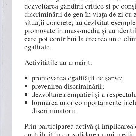
dezvoltarea gândirii critice și pe conș
discriminării de gen în viața de zi cu z
situații concrete, au dezbătut exemple
promovate în mass-media și au identif
care pot contribui la crearea unui clim
egalitate.
Activitățile au urmărit:
promovarea egalității de șanse;
prevenirea discriminării;
dezvoltarea empatiei și a respectulu
formarea unor comportamente inclu
discriminatorii.
Prin participarea activă și implicarea e
contribuit la consolidarea unui mediu ș