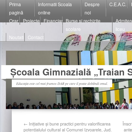
Prima
Informatii Scoala
Despre
C.E.A.C.
pagină
online
noi
Orar
Proiecte
Financiar
Burse si rechizite
Admiter
scolare
liceu
Noutati
Contact
Școala Gimnazială „Traian S
Educația este cel mai frumos DAR pe care il poate dobândi omul.
←
Inițiative și bune practici pentru valorificarea
Înscr
potențialului cultural al Comunei Izvoarele, Jud.
ante