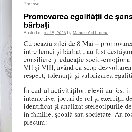
Prahova
Promovarea egalității de șans
bărbați
Posted on
mai 8, 2026
by
Manole Ani Lorena
Cu ocazia zilei de 8 Mai – promovarea
între femei și bărbați, au fost desfășur
consiliere și educație socio-emoțională 
VII și VIII, având ca scop dezvoltarea
respect, toleranță și valorizarea egalit
În cadrul activităților, elevii au fost i
interactive, jocuri de rol și exerciții d
identificat și analizat stereotipurile d
în familie, școală sau societate. Au f
precum: