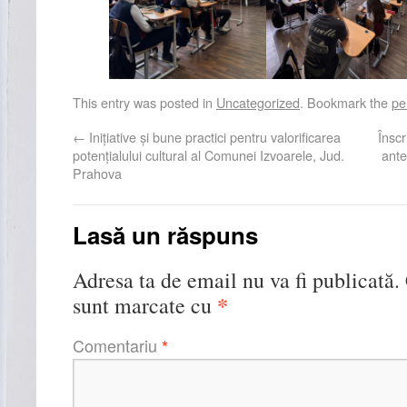
This entry was posted in
Uncategorized
. Bookmark the
pe
←
Inițiative și bune practici pentru valorificarea
Înscr
potențialului cultural al Comunei Izvoarele, Jud.
ante
Prahova
Lasă un răspuns
Adresa ta de email nu va fi publicată.
*
sunt marcate cu
Comentariu
*