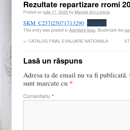
Rezultate repartizare rromi 2
Posted on
iulie 17, 2025
by
Manole Ani Lorena
SKM_C257i25071713290
Descarcă
This entry was posted in
Admitere liceu
. Bookmark the
pe
←
CATALOG FINAL EVALUARE NATIONALA
ST
Lasă un răspuns
Adresa ta de email nu va fi publicată.
*
sunt marcate cu
Comentariu
*