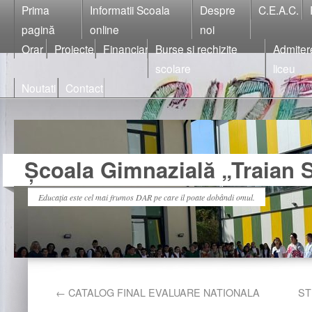
Prima
Informatii Scoala
Despre
C.E.A.C.
pagină
online
noi
Orar
Proiecte
Financiar
Burse si rechizite
Admiter
scolare
liceu
Noutati
Contact
Școala Gimnazială „Traian S
Educația este cel mai frumos DAR pe care il poate dobândi omul.
←
CATALOG FINAL EVALUARE NATIONALA
ST